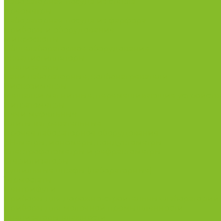
Лабораторная посуда из стекла
Ареометры
Лабораторная посуда из фарфора
Приборы и оборудование
Микроскопы
Общелабораторное оборудование
Аквадистилляторы
Анализаторы
Бани лабораторные, колбонагреватели
Вискозиметры
Мешалки магнитные, перемешивающие устройств
Нитратометры
Печи муфельные
Плиты нагревательные
Прочее лабораторное оборудование
рН-метры, иономеры, кондуктометры
Спектрофотометры и рефрактометры
Стерилизаторы
Сушильные шкафы (лабораторные)
Термостаты
Центрифуги
Приборы для дорожно-строительных лабораторий
Приборы для молочной промышленности
Анализаторы влажности