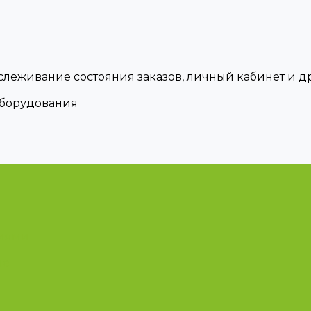
тслеживание состояния заказов, личный кабинет и 
оборудования
циями
ые