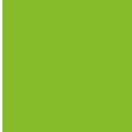
Сертификаты
Политика конфиденциальности
Прайс-лист
Спецпредложения
Доставка и оплата
Статьи
Контакты
...
Каталог товаров
Химические реактивы
ГСО
Индикаторы
Питательные среды
Реагенты для водоподготовки
Реактивы
Стандарт-титры
Продукция для профилактики и борьбы с инфек
Оборудование для дезинфекции
Дозаторы (диспенсеры) контактные и бесконтактн
Маски и средства индивидуальной защиты
Термометры бесконтактные инфракрасные
Посуда лабораторная
Лабораторная посуда из пластика