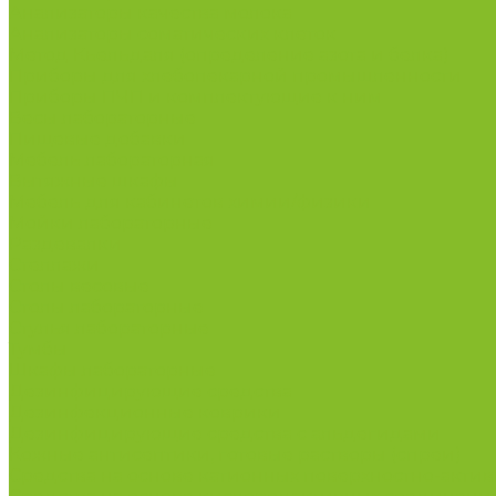
Анализаторы качества молока
Анализаторы соматических клеток
Метод Кьельдаля (определение азота и белка)
Приборы для хлебопекарной промышленности
Приборы ПЧП и комплектующие к ним
Весы лабораторные
Пищевые добавки
Мебель лабораторная
Вытяжные шкафы
Мебель для кабинетов химии/физики
Мойки лабораторные
Раздевалки
Стеллажи
Столы весовые
Столы лабораторные
Стулья лабораторные
Тумбы
Шкафы лабораторные
Дезинфицирующие средства
Дезинфекционные коврики
Дезинфицирующие средства с альдегидами
Кожные антисептики, готовые растворы (спреи)
Средства на основе катионных поверхностно-актив