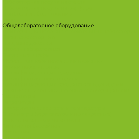
Лабораторная посуда из стекла
Лабораторная посуда из фарфора
Приборы и оборудование
Микроскопы
Общелабораторное оборудование
Приборы для дорожно-строительных лабораторий
Весы лабораторные
Пищевые добавки
Мебель лабораторная
Вытяжные шкафы
Мебель для кабинетов химии/физики
Мойки лабораторные
Дезинфицирующие средства
Дезинфекционные коврики
Дезинфицирующие средства с альдегидами
Кожные антисептики, готовые растворы (спреи)
Термометры
Гигрометры
Измерители влажности и температуры
Пирометры (термометры инфракрасные)
Вспомогательные материалы
Химия для бассейнов
Компания
Реквизиты