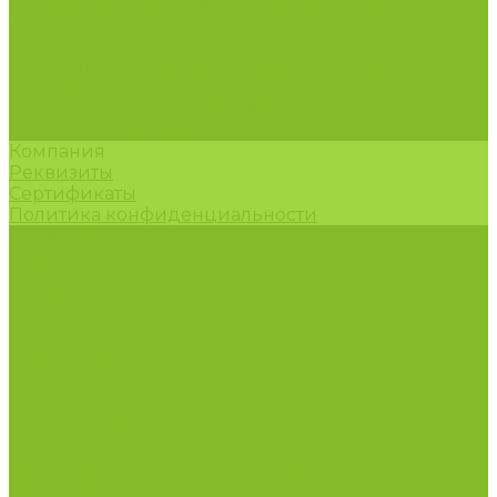
Кожные антисептики, готовые растворы (спреи)
Термометры
Гигрометры
Измерители влажности и температуры
Пирометры (термометры инфракрасные)
Вспомогательные материалы
Химия для бассейнов
Компания
Реквизиты
Сертификаты
Политика конфиденциальности
Прайс-лист
Спецпредложения
Доставка и оплата
Статьи
Контакты
...
Каталог товаров
Химические реактивы
ГСО
Индикаторы
Питательные среды
Реагенты для водоподготовки
Реактивы