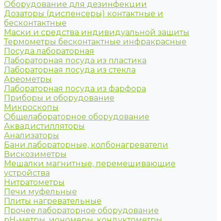
Оборудование для дезинфекции
Дозаторы (диспенсеры) контактные и
бесконтактные
Маски и средства индивидуальной защиты
Термометры бесконтактные инфракрасные
Посуда лабораторная
Лабораторная посуда из пластика
Лабораторная посуда из стекла
Ареометры
Лабораторная посуда из фарфора
Приборы и оборудование
Микроскопы
Общелабораторное оборудование
Аквадистилляторы
Анализаторы
Бани лабораторные, колбонагреватели
Вискозиметры
Мешалки магнитные, перемешивающие
устройства
Нитратометры
Печи муфельные
Плиты нагревательные
Прочее лабораторное оборудование
рН-метры, иономеры, кондуктометры