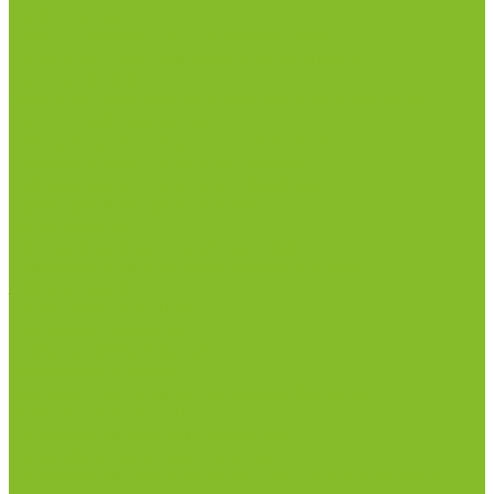
инфекциями
Оборудование для дезинфекции
Дозаторы (диспенсеры) контактные и
бесконтактные
Маски и средства индивидуальной защиты
Посуда лабораторная
Лабораторная посуда из пластика
Лабораторная посуда из стекла
Лабораторная посуда из фарфора
Приборы и оборудование
Микроскопы
Общелабораторное оборудование
Приборы для дорожно-строительных
лабораторий
Весы лабораторные
Пищевые добавки
Мебель лабораторная
Вытяжные шкафы
Мебель для кабинетов химии/физики
Мойки лабораторные
Дезинфицирующие средства
Дезинфекционные коврики
Дезинфицирующие средства с альдегидами