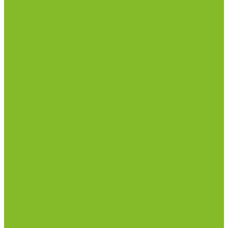
Раздевалки
Стеллажи
Столы весовые
Столы лабораторные
Стулья лабораторные
Тумбы
Шкафы лабораторные
Дезинфицирующие средства
Дезинфекционные коврики
Дезинфицирующие средства с альдегидами
Кожные антисептики, готовые растворы (спреи)
Средства на основе катионных поверхностно-
активных вещества (КПАВ)
Средства на основе кислородактивных
соединений
Средства на основе хлорактивных соединений
Химические индикаторы и тесты
Индикаторные полоски концентрации растворов
Индикаторы контроля Воздушной стерилизации
Биологические индикаторы воздушной
стерилизации
Индикаторы контроля Газовой стерилизации
Индикаторы контроля предстерил. обработки
Термометры