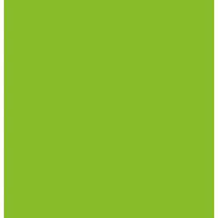
Стандарт-титры
Продукция для профилактики и борьбы с
инфекциями
Оборудование для дезинфекции
Дозаторы (диспенсеры) контактные и
бесконтактные
Маски и средства индивидуальной защиты
Термометры бесконтактные инфракрасные
Посуда лабораторная
Лабораторная посуда из пластика
Лабораторная посуда из стекла
Ареометры
Лабораторная посуда из фарфора
Приборы и оборудование
Микроскопы
Общелабораторное оборудование
Аквадистилляторы
Анализаторы
Бани лабораторные, колбонагреватели
Вискозиметры
Мешалки магнитные, перемешивающие
устройства
Нитратометры