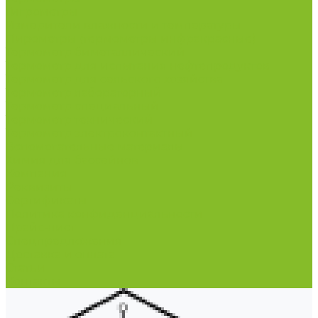
Гигрометры
Измерители влажности и температуры
Пирометры (термометры инфракрасные)
Термометр биметаллический
Термометр для испытания нефтепродуктов
Термометр для сельского хозяйства
Термометр лабораторный
Термометр специальный
Термометр технический
Термометр электроконтактный
Вспомогательные материалы
Химия для бассейнов
Компания
Реквизиты
Сертификаты
Политика конфиденциальности
Прайс-лист
Спецпредложения
Доставка и оплата
Статьи
Контакты