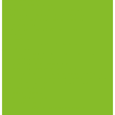
Печи муфельные
Плиты нагревательные
Прочее лабораторное оборудование
рН-метры, иономеры, кондуктометры
Спектрофотометры и рефрактометры
Стерилизаторы
Сушильные шкафы (лабораторные)
Термостаты
Центрифуги
Приборы для дорожно-строительных
лабораторий
Приборы для молочной промышленности
Анализаторы влажности
Анализаторы качества молока
Анализаторы соматических клеток
Метод Кьельдаля (определение азота и белка)
Приборы для хлебопекарной промышленности
Приборы ПЧП и комплектующие к ним
Весы лабораторные
Пищевые добавки
Мебель лабораторная
Вытяжные шкафы
Мебель для кабинетов химии/физики
Мойки лабораторные