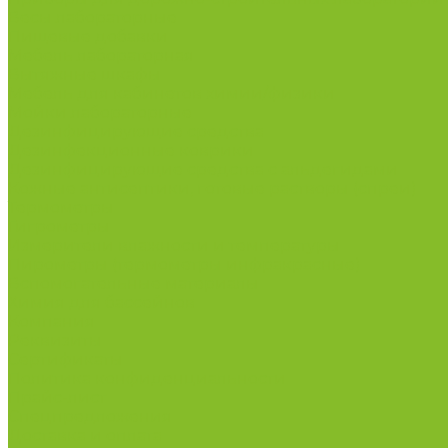
Весы лабораторные
Пищевые добавки
Мебель лабораторная
Вытяжные шкафы
Мебель для кабинетов химии/физики
Мойки лабораторные
Дезинфицирующие средства
Дезинфекционные коврики
Дезинфицирующие средства с альдегидами
Кожные антисептики, готовые растворы (спреи)
Термометры
Гигрометры
Измерители влажности и температуры
Пирометры (термометры инфракрасные)
Вспомогательные материалы
Химия для бассейнов
Компания
Реквизиты
Сертификаты
Политика конфиденциальности
Прайс-лист
Спецпредложения
Доставка и оплата