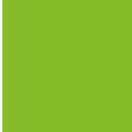
Аквадистилляторы
Анализаторы
Бани лабораторные, колбонагреватели
Вискозиметры
Мешалки магнитные, перемешивающие устройств
Нитратометры
Печи муфельные
Плиты нагревательные
Прочее лабораторное оборудование
рН-метры, иономеры, кондуктометры
Спектрофотометры и рефрактометры
Стерилизаторы
Сушильные шкафы (лабораторные)
Термостаты
Центрифуги
Приборы для дорожно-строительных лабораторий
Приборы для молочной промышленности
Анализаторы влажности
Анализаторы качества молока
Анализаторы соматических клеток
Метод Кьельдаля (определение азота и белка)
Приборы для хлебопекарной промышленности
Приборы ПЧП и комплектующие к ним