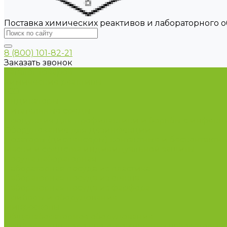
Поставка химических реактивов и лабораторного 
8 (800) 101-82-21
Заказать звонок
Каталог товаров
Химические реактивы
ГСО
Индикаторы
Питательные среды
Продукция для профилактики и борьбы с инфек
Оборудование для дезинфекции
Дозаторы (диспенсеры) контактные и бесконтактн
Маски и средства индивидуальной защиты
Посуда лабораторная
Лабораторная посуда из пластика
Лабораторная посуда из стекла
Лабораторная посуда из фарфора
Приборы и оборудование
Микроскопы
Общелабораторное оборудование
Приборы для дорожно-строительных лабораторий