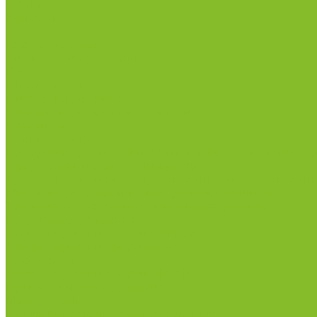
Статьи
Контакты
...
Каталог товаров
Химические реактивы
ГСО
Индикаторы
Питательные среды
Реагенты для водоподготовки
Реактивы
Стандарт-титры
Продукция для профилактики и борьбы с инфек
Оборудование для дезинфекции
Дозаторы (диспенсеры) контактные и бесконтактн
Маски и средства индивидуальной защиты
Термометры бесконтактные инфракрасные
Посуда лабораторная
Лабораторная посуда из пластика
Лабораторная посуда из стекла
Ареометры
Лабораторная посуда из фарфора
Приборы и оборудование
Микроскопы
Общелабораторное оборудование