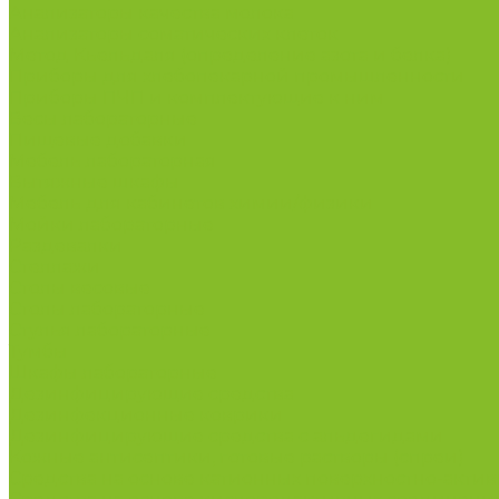
Анализаторы качества молока
Анализаторы соматических клеток
Метод Кьельдаля (определение азота и белка)
Приборы для хлебопекарной промышленности
Приборы ПЧП и комплектующие к ним
Весы лабораторные
Пищевые добавки
Мебель лабораторная
Вытяжные шкафы
Мебель для кабинетов химии/физики
Мойки лабораторные
Раздевалки
Стеллажи
Столы весовые
Столы лабораторные
Стулья лабораторные
Тумбы
Шкафы лабораторные
Дезинфицирующие средства
Дезинфекционные коврики
Дезинфицирующие средства с альдегидами
Кожные антисептики, готовые растворы (спреи)
Средства на основе катионных поверхностно-актив