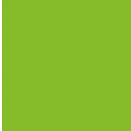
Лабораторная посуда из стекла
Лабораторная посуда из фарфора
Приборы и оборудование
Микроскопы
Общелабораторное оборудование
Приборы для дорожно-строительных лабораторий
Весы лабораторные
Пищевые добавки
Мебель лабораторная
Вытяжные шкафы
Мебель для кабинетов химии/физики
Мойки лабораторные
Дезинфицирующие средства
Дезинфекционные коврики
Дезинфицирующие средства с альдегидами
Кожные антисептики, готовые растворы (спреи)
Термометры
Гигрометры
Измерители влажности и температуры
Пирометры (термометры инфракрасные)
Вспомогательные материалы
Химия для бассейнов
Компания
Реквизиты