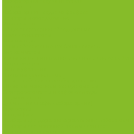
Лабораторная посуда из стекла
Ареометры
Лабораторная посуда из фарфора
Приборы и оборудование
Микроскопы
Общелабораторное оборудование
Аквадистилляторы
Анализаторы
Бани лабораторные, колбонагреватели
Вискозиметры
Мешалки магнитные, перемешивающие устройств
Нитратометры
Печи муфельные
Плиты нагревательные
Прочее лабораторное оборудование
рН-метры, иономеры, кондуктометры
Спектрофотометры и рефрактометры
Стерилизаторы
Сушильные шкафы (лабораторные)
Термостаты
Центрифуги
Приборы для дорожно-строительных лабораторий
Приборы для молочной промышленности
Анализаторы влажности