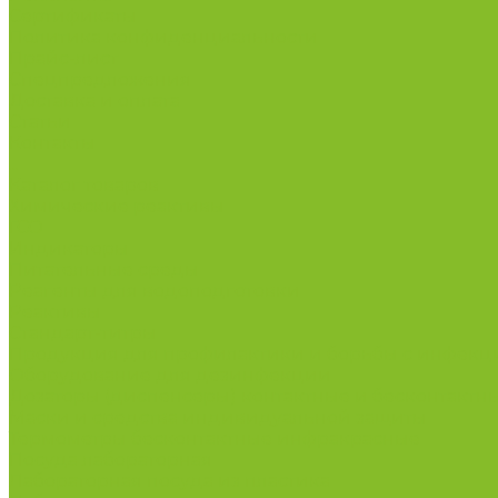
Сертификаты
Политика конфиденциальности
Прайс-лист
Спецпредложения
Доставка и оплата
Статьи
Контакты
...
Каталог товаров
Химические реактивы
ГСО
Индикаторы
Питательные среды
Реагенты для водоподготовки
Реактивы
Стандарт-титры
Продукция для профилактики и борьбы с инфек
Оборудование для дезинфекции
Дозаторы (диспенсеры) контактные и бесконтактн
Маски и средства индивидуальной защиты
Термометры бесконтактные инфракрасные
Посуда лабораторная
Лабораторная посуда из пластика