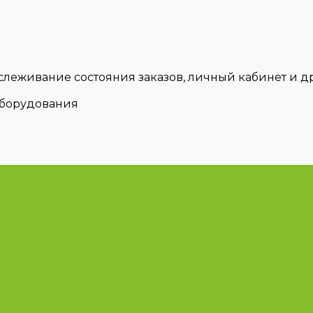
тслеживание состояния заказов, личный кабинет и 
оборудования
циями
ые