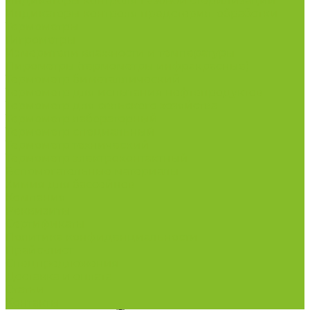
Индикаторы контроля Газовой стерилизации
Индикаторы контроля предстерил. обработки
Термометры
Гигрометры
Измерители влажности и температуры
Пирометры (термометры инфракрасные)
Термометр биметаллический
Термометр для испытания нефтепродуктов
Термометр для сельского хозяйства
Термометр лабораторный
Термометр специальный
Термометр технический
Термометр электроконтактный
Вспомогательные материалы
Химия для бассейнов
Компания
Реквизиты
Сертификаты
Политика конфиденциальности
Прайс-лист
Спецпредложения
Доставка и оплата
Статьи
Контакты