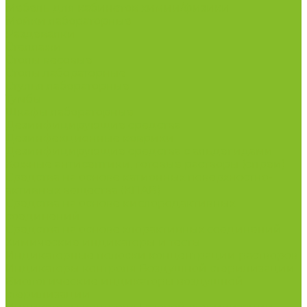
Мебель для кабинетов химии/физики
Мойки лабораторные
Раздевалки
Стеллажи
Столы весовые
Столы лабораторные
Стулья лабораторные
Тумбы
Шкафы лабораторные
Дезинфицирующие средства
Дезинфекционные коврики
Дезинфицирующие средства с альдегидами
Кожные антисептики, готовые растворы (спреи)
Средства на основе катионных поверхностно-
активных вещества (КПАВ)
Средства на основе кислородактивных
соединений
Средства на основе хлорактивных соединений
Химические индикаторы и тесты
Индикаторные полоски концентрации растворов
Индикаторы контроля Воздушной стерилизации
Биологические индикаторы воздушной
стерилизации