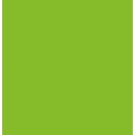
устройства
Нитратометры
Печи муфельные
Плиты нагревательные
Прочее лабораторное оборудование
рН-метры, иономеры, кондуктометры
Спектрофотометры и рефрактометры
Стерилизаторы
Сушильные шкафы (лабораторные)
Термостаты
Центрифуги
Приборы для дорожно-строительных
лабораторий
Приборы для молочной промышленности
Анализаторы влажности
Анализаторы качества молока
Анализаторы соматических клеток
Метод Кьельдаля (определение азота и белка)
Приборы для хлебопекарной промышленности
Приборы ПЧП и комплектующие к ним
Весы лабораторные
Пищевые добавки
Мебель лабораторная
Вытяжные шкафы