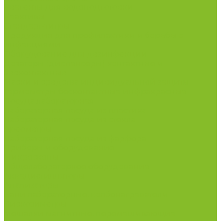
Реагенты для водоподготовки
Реактивы
Стандарт-титры
Продукция для профилактики и борьбы с
инфекциями
Оборудование для дезинфекции
Дозаторы (диспенсеры) контактные и
бесконтактные
Маски и средства индивидуальной защиты
Термометры бесконтактные инфракрасные
Посуда лабораторная
Лабораторная посуда из пластика
Лабораторная посуда из стекла
Ареометры
Лабораторная посуда из фарфора
Приборы и оборудование
Микроскопы
Общелабораторное оборудование
Аквадистилляторы
Анализаторы
Бани лабораторные, колбонагреватели
Вискозиметры
Мешалки магнитные, перемешивающие