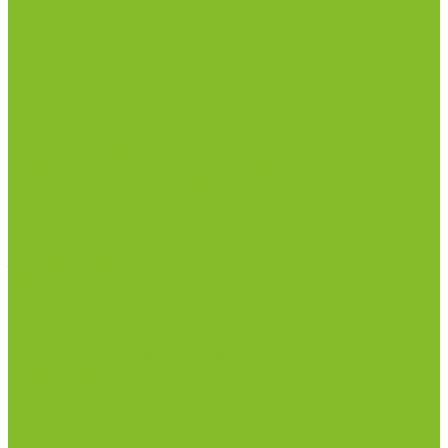
инфекциями
Оборудование для дезинфекции
Дозаторы (диспенсеры) контактные и
бесконтактные
Маски и средства индивидуальной защиты
Посуда лабораторная
Лабораторная посуда из пластика
Лабораторная посуда из стекла
Лабораторная посуда из фарфора
Приборы и оборудование
Микроскопы
Общелабораторное оборудование
Приборы для дорожно-строительных
лабораторий
Весы лабораторные
Пищевые добавки
Мебель лабораторная
Вытяжные шкафы
Мебель для кабинетов химии/физики
Мойки лабораторные
Дезинфицирующие средства
Дезинфекционные коврики
Дезинфицирующие средства с альдегидами