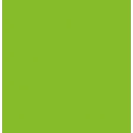
Стандарт-титры
Продукция для профилактики и борьбы с
инфекциями
Оборудование для дезинфекции
Дозаторы (диспенсеры) контактные и
бесконтактные
Маски и средства индивидуальной защиты
Термометры бесконтактные инфракрасные
Посуда лабораторная
Лабораторная посуда из пластика
Лабораторная посуда из стекла
Ареометры
Лабораторная посуда из фарфора
Приборы и оборудование
Микроскопы
Общелабораторное оборудование
Аквадистилляторы
Анализаторы
Бани лабораторные, колбонагреватели
Вискозиметры
Мешалки магнитные, перемешивающие
устройства
Нитратометры