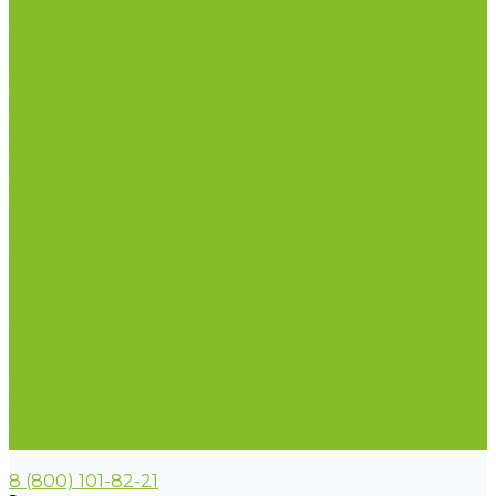
Гигрометры
Измерители влажности и температуры
Пирометры (термометры инфракрасные)
Термометр биметаллический
Термометр для испытания нефтепродуктов
Термометр для сельского хозяйства
Термометр лабораторный
Термометр специальный
Термометр технический
Термометр электроконтактный
Вспомогательные материалы
Химия для бассейнов
Компания
Реквизиты
Сертификаты
Политика конфиденциальности
Прайс-лист
Спецпредложения
Доставка и оплата
Статьи
Контакты
8 (800) 101-82-21