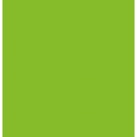
Раздевалки
Стеллажи
Столы весовые
Столы лабораторные
Стулья лабораторные
Тумбы
Шкафы лабораторные
Дезинфицирующие средства
Дезинфекционные коврики
Дезинфицирующие средства с альдегидами
Кожные антисептики, готовые растворы (спреи)
Средства на основе катионных поверхностно-
активных вещества (КПАВ)
Средства на основе кислородактивных
соединений
Средства на основе хлорактивных соединений
Химические индикаторы и тесты
Индикаторные полоски концентрации растворов
Индикаторы контроля Воздушной стерилизации
Биологические индикаторы воздушной
стерилизации
Индикаторы контроля Газовой стерилизации
Индикаторы контроля предстерил. обработки
Термометры