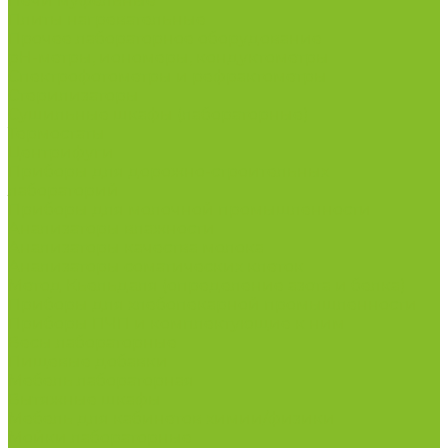
Печи муфельные
Плиты нагревательные
Прочее лабораторное оборудование
рН-метры, иономеры, кондуктометры
Спектрофотометры и рефрактометры
Стерилизаторы
Сушильные шкафы (лабораторные)
Термостаты
Центрифуги
Приборы для дорожно-строительных
лабораторий
Приборы для молочной промышленности
Анализаторы влажности
Анализаторы качества молока
Анализаторы соматических клеток
Метод Кьельдаля (определение азота и белка)
Приборы для хлебопекарной промышленности
Приборы ПЧП и комплектующие к ним
Весы лабораторные
Пищевые добавки
Мебель лабораторная
Вытяжные шкафы
Мебель для кабинетов химии/физики
Мойки лабораторные