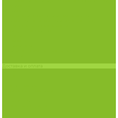
Кожные антисептики, готовые растворы (спреи)
Термометры
Гигрометры
Измерители влажности и температуры
Пирометры (термометры инфракрасные)
Вспомогательные материалы
Химия для бассейнов
Компания
Реквизиты
Сертификаты
Политика конфиденциальности
Прайс-лист
Спецпредложения
Доставка и оплата
Статьи
Контакты
...
Каталог товаров
Химические реактивы
ГСО
Индикаторы
Питательные среды
Реагенты для водоподготовки
Реактивы