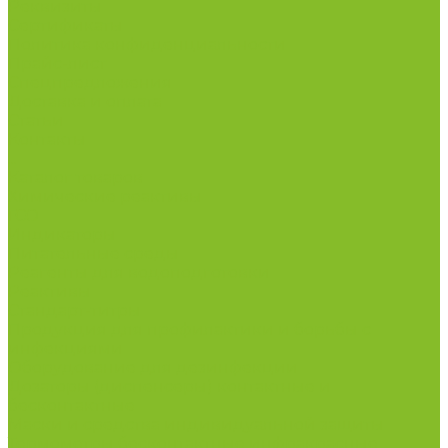
Реквизиты
Сертификаты
Политика конфиденциальности
Прайс-лист
Спецпредложения
Доставка и оплата
Статьи
Контакты
...
Каталог товаров
Химические реактивы
ГСО
Индикаторы
Питательные среды
Реагенты для водоподготовки
Реактивы
Стандарт-титры
Продукция для профилактики и борьбы с
инфекциями
Оборудование для дезинфекции
Дозаторы (диспенсеры) контактные и
бесконтактные
Маски и средства индивидуальной защиты
Термометры бесконтактные инфракрасные