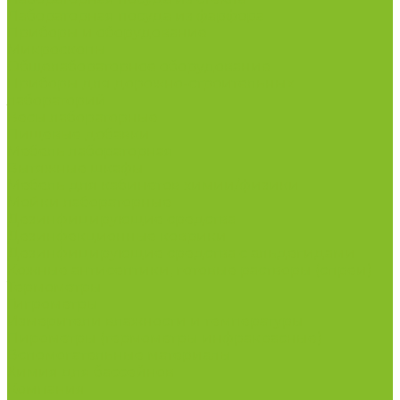
Лабораторная посуда из фарфора
Приборы и оборудование
Микроскопы
Общелабораторное оборудование
Приборы для дорожно-строительных
лабораторий
Весы лабораторные
Пищевые добавки
Мебель лабораторная
Вытяжные шкафы
Мебель для кабинетов химии/физики
Мойки лабораторные
Дезинфицирующие средства
Дезинфекционные коврики
Дезинфицирующие средства с альдегидами
Кожные антисептики, готовые растворы (спреи)
Термометры
Гигрометры
Измерители влажности и температуры
Пирометры (термометры инфракрасные)
Вспомогательные материалы
Химия для бассейнов
Компания