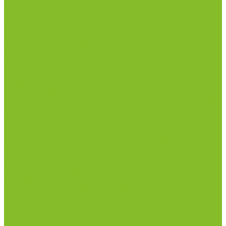
Дезинфекционные коврики
Дезинфицирующие средства с альдегидами
Кожные антисептики, готовые растворы (спреи)
Средства на основе катионных поверхностно-
активных вещества (КПАВ)
Средства на основе кислородактивных
соединений
Средства на основе хлорактивных соединений
Химические индикаторы и тесты
Индикаторные полоски концентрации растворов
Индикаторы контроля Воздушной стерилизации
Биологические индикаторы воздушной
стерилизации
Индикаторы контроля Газовой стерилизации
Индикаторы контроля предстерил. обработки
Термометры
Гигрометры
Измерители влажности и температуры
Пирометры (термометры инфракрасные)
Термометр биметаллический
Термометр для испытания нефтепродуктов
Термометр для сельского хозяйства
Термометр лабораторный