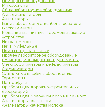
Приборы и оборудование
Микроскопы
Общелабораторное оборудование
Аквадистилляторы
Анализаторы
Бани лабораторные, колбонагреватели
Вискозиметры
Мешалки магнитные, перемешивающие
устройства
Нитратометры
Печи муфельные
Плиты нагревательные
Прочее лабораторное оборудование
рН-метры, иономеры, кондуктометры
Спектрофотометры и рефрактометры
Стерилизаторы
Сушильные шкафы (лабораторные)
Термостаты
Центрифуги
Приборы для дорожно-строительных
лабораторий
Приборы для молочной промышленности
Анализаторы влажности
Анализаторы качества молока