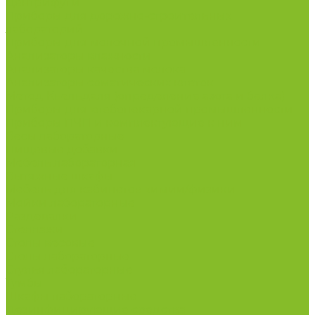
Центрифуги
Приборы для дорожно-строительных
лабораторий
Приборы для молочной промышленности
Анализаторы влажности
Анализаторы качества молока
Анализаторы соматических клеток
Метод Кьельдаля (определение азота и белка)
Приборы для хлебопекарной промышленности
Приборы ПЧП и комплектующие к ним
Весы лабораторные
Пищевые добавки
Мебель лабораторная
Вытяжные шкафы
Мебель для кабинетов химии/физики
Мойки лабораторные
Раздевалки
Стеллажи
Столы весовые
Столы лабораторные
Стулья лабораторные
Тумбы
Шкафы лабораторные
Дезинфицирующие средства