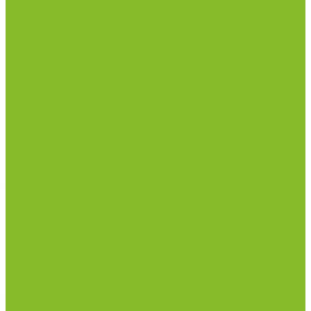
Посуда лабораторная
Лабораторная посуда из пластика
Лабораторная посуда из стекла
Ареометры
Лабораторная посуда из фарфора
Приборы и оборудование
Микроскопы
Общелабораторное оборудование
Аквадистилляторы
Анализаторы
Бани лабораторные, колбонагреватели
Вискозиметры
Мешалки магнитные, перемешивающие
устройства
Нитратометры
Печи муфельные
Плиты нагревательные
Прочее лабораторное оборудование
рН-метры, иономеры, кондуктометры
Спектрофотометры и рефрактометры
Стерилизаторы
Сушильные шкафы (лабораторные)
Термостаты