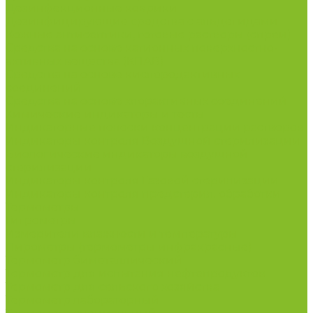
Дезинфекционные коврики
Дезинфицирующие средства с альдегидами
Кожные антисептики, готовые растворы (спреи)
Средства на основе катионных поверхностно-
активных вещества (КПАВ)
Средства на основе кислородактивных
соединений
Средства на основе хлорактивных соединений
Химические индикаторы и тесты
Индикаторные полоски концентрации растворов
Индикаторы контроля Воздушной стерилизации
Биологические индикаторы воздушной
стерилизации
Индикаторы контроля Газовой стерилизации
Индикаторы контроля предстерил. обработки
Термометры
Гигрометры
Измерители влажности и температуры
Пирометры (термометры инфракрасные)
Термометр биметаллический
Термометр для испытания нефтепродуктов
Термометр для сельского хозяйства
Термометр лабораторный