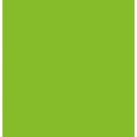
Центрифуги
Приборы для дорожно-строительных
лабораторий
Приборы для молочной промышленности
Анализаторы влажности
Анализаторы качества молока
Анализаторы соматических клеток
Метод Кьельдаля (определение азота и белка)
Приборы для хлебопекарной промышленности
Приборы ПЧП и комплектующие к ним
Весы лабораторные
Пищевые добавки
Мебель лабораторная
Вытяжные шкафы
Мебель для кабинетов химии/физики
Мойки лабораторные
Раздевалки
Стеллажи
Столы весовые
Столы лабораторные
Стулья лабораторные
Тумбы
Шкафы лабораторные
Дезинфицирующие средства