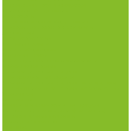
Лабораторная посуда из фарфора
Приборы и оборудование
Микроскопы
Общелабораторное оборудование
Приборы для дорожно-строительных
лабораторий
Весы лабораторные
Пищевые добавки
Мебель лабораторная
Вытяжные шкафы
Мебель для кабинетов химии/физики
Мойки лабораторные
Дезинфицирующие средства
Дезинфекционные коврики
Дезинфицирующие средства с альдегидами
Кожные антисептики, готовые растворы (спреи)
Термометры
Гигрометры
Измерители влажности и температуры
Пирометры (термометры инфракрасные)
Вспомогательные материалы
Химия для бассейнов
Компания