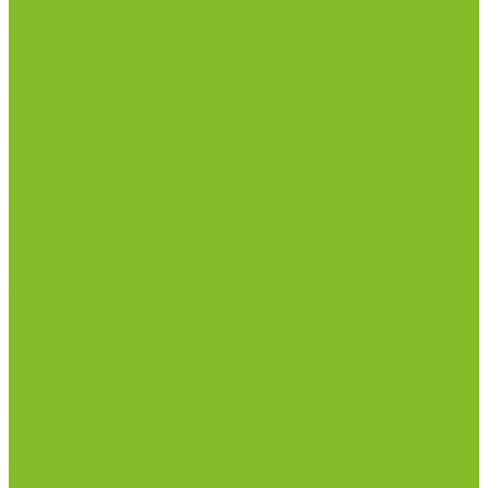
Посуда лабораторная
Лабораторная посуда из пластика
Лабораторная посуда из стекла
Ареометры
Лабораторная посуда из фарфора
Приборы и оборудование
Микроскопы
Общелабораторное оборудование
Аквадистилляторы
Анализаторы
Бани лабораторные, колбонагреватели
Вискозиметры
Мешалки магнитные, перемешивающие
устройства
Нитратометры
Печи муфельные
Плиты нагревательные
Прочее лабораторное оборудование
рН-метры, иономеры, кондуктометры
Спектрофотометры и рефрактометры
Стерилизаторы
Сушильные шкафы (лабораторные)
Термостаты