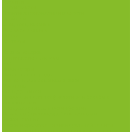
Реквизиты
Сертификаты
Политика конфиденциальности
Прайс-лист
Спецпредложения
Доставка и оплата
Статьи
Контакты
...
Каталог товаров
Химические реактивы
ГСО
Индикаторы
Питательные среды
Реагенты для водоподготовки
Реактивы
Стандарт-титры
Продукция для профилактики и борьбы с
инфекциями
Оборудование для дезинфекции
Дозаторы (диспенсеры) контактные и
бесконтактные
Маски и средства индивидуальной защиты
Термометры бесконтактные инфракрасные