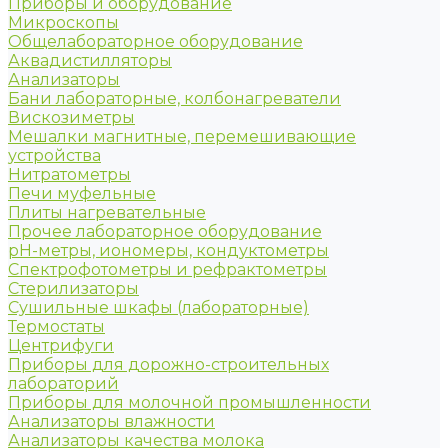
Приборы и оборудование
Микроскопы
Общелабораторное оборудование
Аквадистилляторы
Анализаторы
Бани лабораторные, колбонагреватели
Вискозиметры
Мешалки магнитные, перемешивающие
устройства
Нитратометры
Печи муфельные
Плиты нагревательные
Прочее лабораторное оборудование
рН-метры, иономеры, кондуктометры
Спектрофотометры и рефрактометры
Стерилизаторы
Сушильные шкафы (лабораторные)
Термостаты
Центрифуги
Приборы для дорожно-строительных
лабораторий
Приборы для молочной промышленности
Анализаторы влажности
Анализаторы качества молока